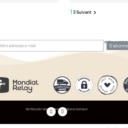
1
2

Suivant
nscrivez-vous à notre newsletter pour recevoir nos nouveautés et quelques petites surprises.
S’abonne
RETROUVEZ-NOUS SUR NOS RÉSEAUX SOCIAUX