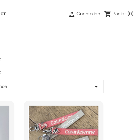
shopping_cart

Panier
(0)
Connexion
ACT
E!
E!

nce