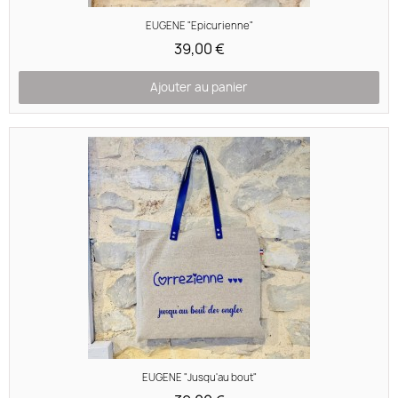
Aperçu rapide
EUGENE "Epicurienne"
39,00 €
Ajouter au panier
Aperçu rapide
EUGENE "Jusqu'au bout"