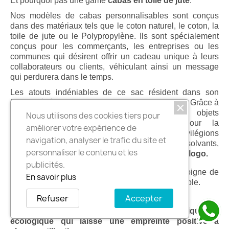
Et pourquoi pas une game
cabas en toile de jute
.
Nos modèles de cabas personnalisables sont conçus
dans des matériaux tels que le coton naturel, le coton, la
toile de jute ou le Polypropylène. Ils sont spécialement
conçus pour les commerçants, les entreprises ou les
communes qui désirent offrir un cadeau unique à leurs
collaborateurs ou clients, véhiculant ainsi un message
qui perdurera dans le temps.
Les atouts indéniables de ce sac résident dans son
format généreux et sa robustesse exceptionnelle. Grâce à
son soufflet, le cabas peut accueillir des objets
Nous utilisons des cookies tiers pour
volumineux et lourds avec aisance. Pour la
améliorer votre expérience de
personnalisation de ces sacs, nous privilégions
navigation, analyser le trafic du site et
l’utilisation de technique innovantes, sans solvants,
personnaliser le contenu et les
assurant ainsi un
rendu visuel optimal de votre logo.
publicités.
En tant que sac réutilisable et recyclable, il témoigne de
En savoir plus
votre engagement en tant qu’acteur écoresponsable.
Refuser
Accepter
Optez pour le cabas, une solution pratique et
écologique qui laisse une empreinte positive à